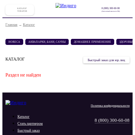
8 (800) 300-60-08
КАТАЛОГ
ТОВАРОВ
(бесплатный звонок по РФ)
Главная
→
Каталог
HORECA
АКВАПАРКИ, БАНИ, САУНЫ
ДОМАШНЕЕ ПРИМЕНЕНИЕ
ЗДОРОВЬЕ
КАТАЛОГ
Быстрый заказ для юр.лиц
Раздел не найден
Политика
конфиденциальности
Каталог
8 (800) 300-60-08
Стать партнером
Быстрый заказ